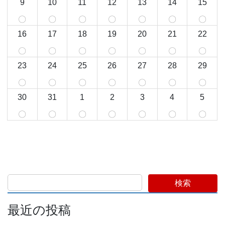
9
10
11
12
13
14
15
〇
〇
〇
〇
〇
〇
〇
16
17
18
19
20
21
22
〇
〇
〇
〇
〇
〇
〇
23
24
25
26
27
28
29
〇
〇
〇
〇
〇
〇
〇
30
31
1
2
3
4
5
〇
〇
〇
〇
〇
〇
〇
検索
最近の投稿