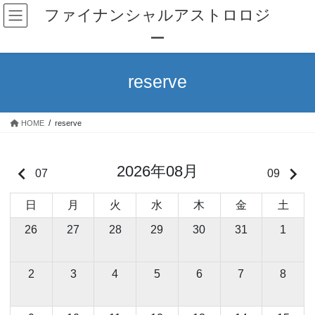
コ
ナ
ファイナンシャルアストロロジ
ン
ビ
ー
テ
ゲ
ン
ー
ツ
シ
reserve
へ
ョ
ス
ン
キ
に
HOME
reserve
ッ
移
プ
動
2026年08月
keyboard_arrow_left
keyboard_arrow_right
07
09
日
月
火
水
木
金
土
26
27
28
29
30
31
1
2
3
4
5
6
7
8